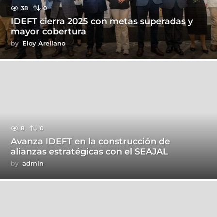
38
0
IDEFT cierra 2025 con metas superadas y
mayor cobertura
by
Eloy Arellano
8
0
Avanza IDEFT en la construcción de
alianzas estratégicas con el SEAJAL
by
admin