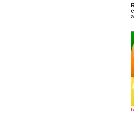
R
e
a
h