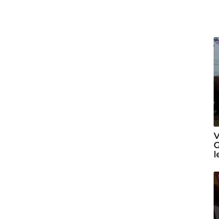
V
G
l