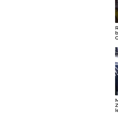
R
b
G
M
Z
l