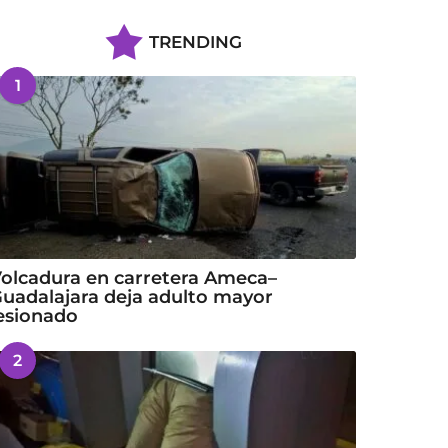
TRENDING
1
olcadura en carretera Ameca–
uadalajara deja adulto mayor
esionado
2