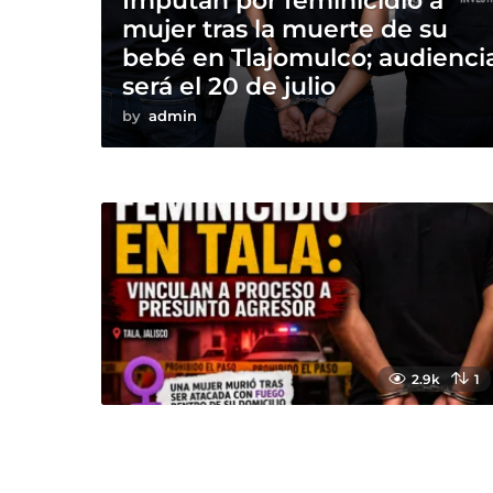
Imputan por feminicidio a
mujer tras la muerte de su
bebé en Tlajomulco; audienci
será el 20 de julio
by
admin
2.9k
1