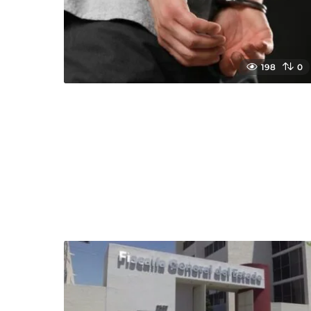
198
0