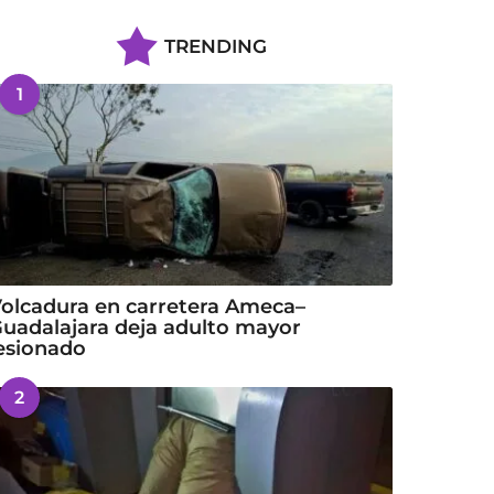
TRENDING
1
olcadura en carretera Ameca–
uadalajara deja adulto mayor
esionado
2