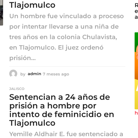
Tlajomulco
o
R
e
Un hombre fue vinculado a proceso
a
por intentar llevarse a una niña de
tres años en la colonia Chulavista,
en Tlajomulco. El juez ordenó
prisión...
by
admin
7 meses ago
7
m
e
JALISCO
s
Sentencian a 24 años de
e
s
prisión a hombre por
a
intento de feminicidio en
h
g
Tlajomulco
o
Yemille Aldhair E. fue sentenciado a