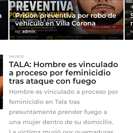
104
0
a
Prisión preventiva por robo de
vehículo en Villa Corona
by
admin
b
JALISCO
TALA: Hombre es vinculado
a proceso por feminicidio
tras ataque con fuego
Hombre es vinculado a proceso por
feminicidio en Tala tras
presuntamente prender fuego a
una mujer dentro de su domicilio.
La víctima murió por quemaduras.