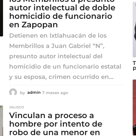
a
autor intelectual de doble
g
homicidio de funcionario
o
en Zapopan
Detienen en Ixtlahuacán de los
Membrillos a Juan Gabriel “N”,
presunto autor intelectual del
T
homicidio de un funcionario estatal
P
y su esposa, crimen ocurrido en...
by
admin
7 meses ago
7
m
e
JALISCO
s
Vinculan a proceso a
e
s
hombre por intento de
a
robo de una menor en
g