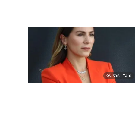
596
0