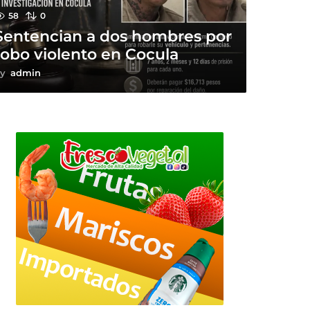
58
0
Sentencian a dos hombres por
robo violento en Cocula
y
admin