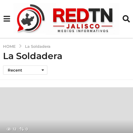
HOME
La Soldadera
La Soldadera
Recent
12
0