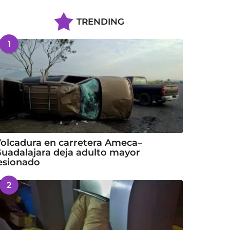
TRENDING
1
olcadura en carretera Ameca–
uadalajara deja adulto mayor
esionado
2