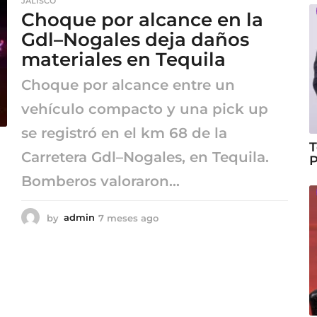
JALISCO
s
Choque por alcance en la
e
s
Gdl–Nogales deja daños
a
materiales en Tequila
g
o
Choque por alcance entre un
vehículo compacto y una pick up
se registró en el km 68 de la
T
Carretera Gdl–Nogales, en Tequila.
P
Bomberos valoraron...
by
admin
7 meses ago
7
m
e
s
e
s
a
g