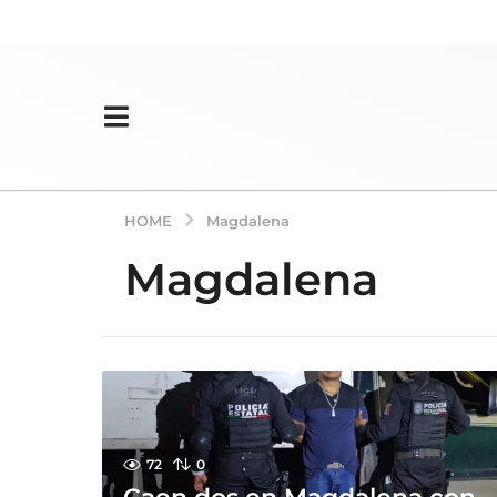
HOME
Magdalena
Magdalena
72
0