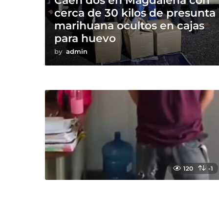
Caen dos en Magdalena con
cerca de 30 kilos de presunta
marihuana ocultos en cajas
para huevo
by
admin
120
-1