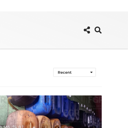
Recent
583
0