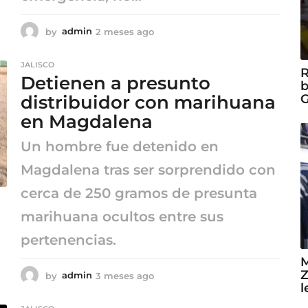
by
admin
2 meses ago
2
m
e
JALISCO
s
R
Detienen a presunto
e
b
s
G
distribuidor con marihuana
a
en Magdalena
g
o
Un hombre fue detenido en
Magdalena tras ser sorprendido con
cerca de 250 gramos de presunta
marihuana ocultos entre sus
pertenencias.
M
Z
by
admin
3 meses ago
3
l
m
e