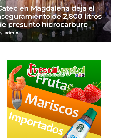
Cateo en Magdalena deja el
aseguramiento de 2,800 litros
de presunto hidrocarburo
y
admin