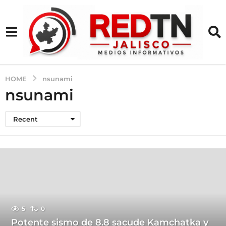
HOME
nsunami
nsunami
Recent
5
0
Potente sismo de 8.8 sacude Kamchatka y