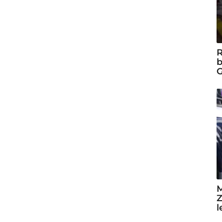
R
b
G
M
Z
l