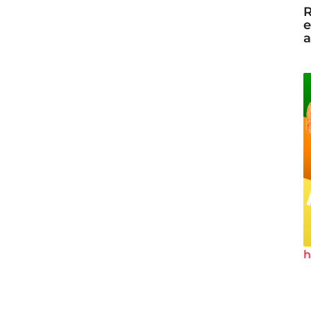
R
e
a
h