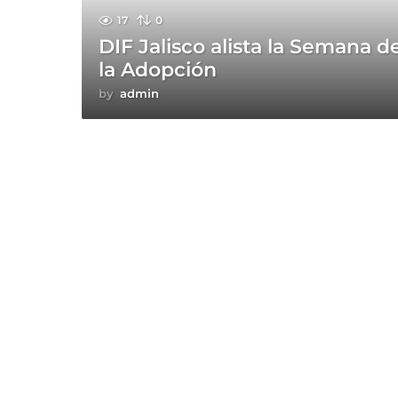
17
0
DIF Jalisco alista la Semana d
la Adopción
by
admin