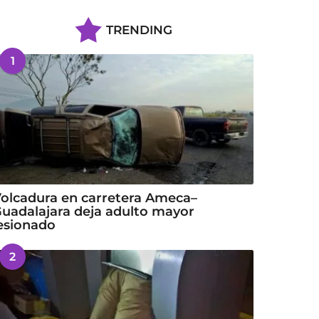
TRENDING
1
olcadura en carretera Ameca–
uadalajara deja adulto mayor
esionado
2