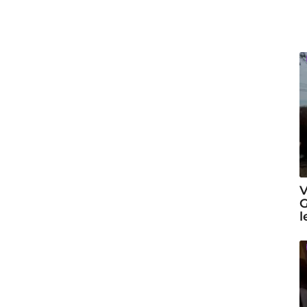
V
G
l