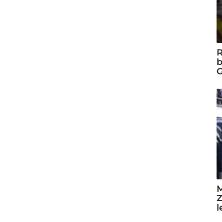
R
b
G
M
Z
l