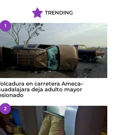
TRENDING
1
olcadura en carretera Ameca–
uadalajara deja adulto mayor
esionado
2