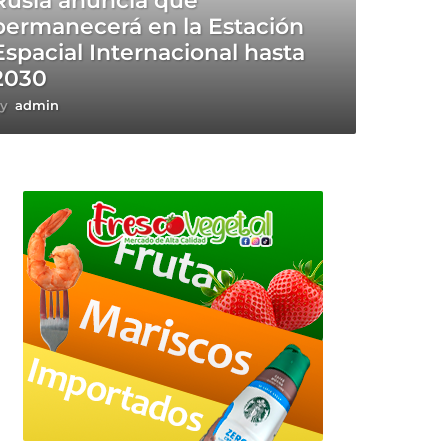
Rusia anuncia que
permanecerá en la Estación
Espacial Internacional hasta
2030
y
admin