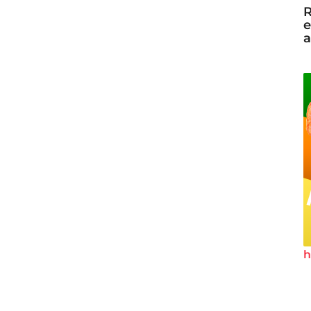
R
e
a
h