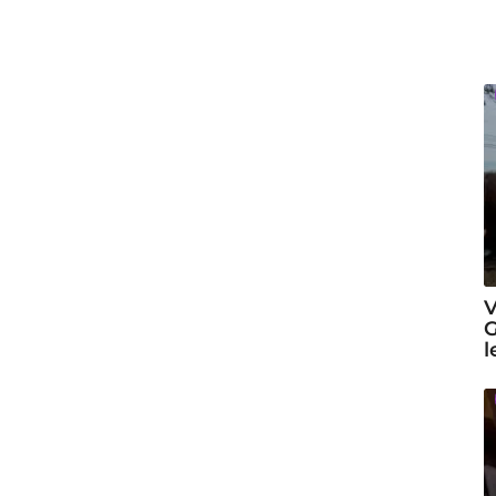
V
G
l