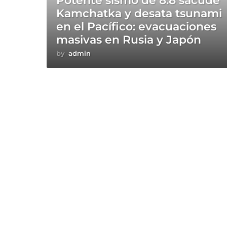
Potente sismo de 8.8 sacude
Kamchatka y desata tsunami
en el Pacífico: evacuaciones
masivas en Rusia y Japón
by
admin