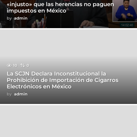
«injusto» que las herencias no paguen
impuestos en México
by
admin
10
0
La SCJN Declara Inconstitucional la
Prohibición de Importación de Cigarros
Electrónicos en México
by
admin