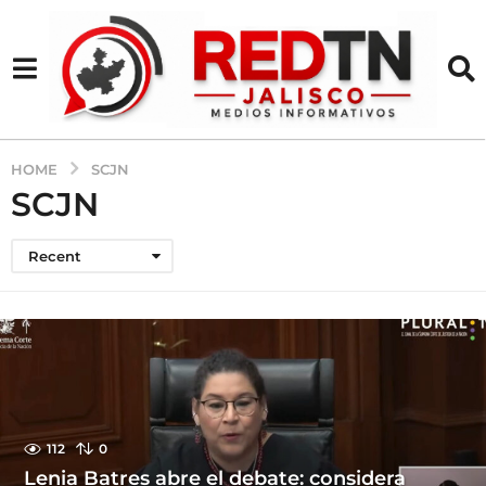
HOME
SCJN
SCJN
Recent
112
0
Lenia Batres abre el debate: considera