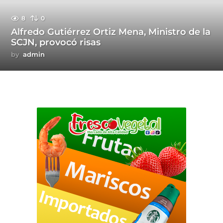
8
0
Alfredo Gutiérrez Ortiz Mena, Ministro de la
SCJN, provocó risas
by
admin