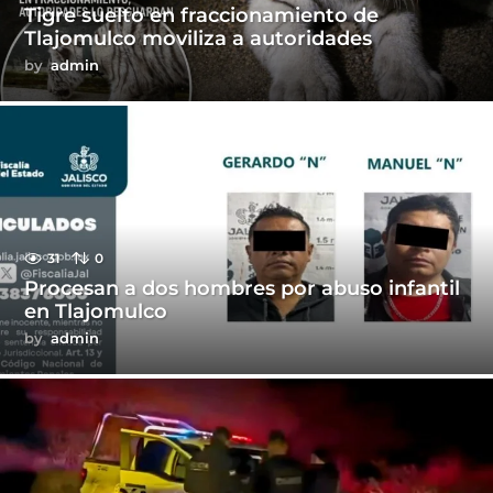
Tigre suelto en fraccionamiento de
Tlajomulco moviliza a autoridades
by
admin
31
0
Procesan a dos hombres por abuso infantil
en Tlajomulco
by
admin