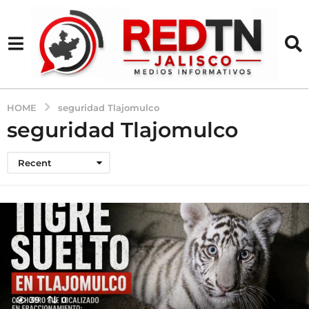
HOME
seguridad Tlajomulco
seguridad Tlajomulco
Recent
39
0