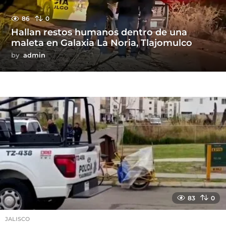
86
0
Hallan restos humanos dentro de una
maleta en Galaxia La Noria, Tlajomulco
by
admin
83
0
JALISCO