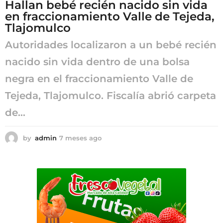
Hallan bebé recién nacido sin vida
en fraccionamiento Valle de Tejeda,
Tlajomulco
Autoridades localizaron a un bebé recién
nacido sin vida dentro de una bolsa
negra en el fraccionamiento Valle de
Tejeda, Tlajomulco. Fiscalía abrió carpeta
de...
by
admin
7 meses ago
7
m
e
s
e
s
a
g
o