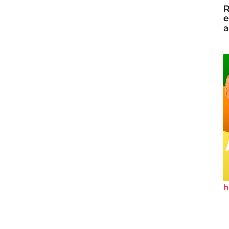
R
e
a
h