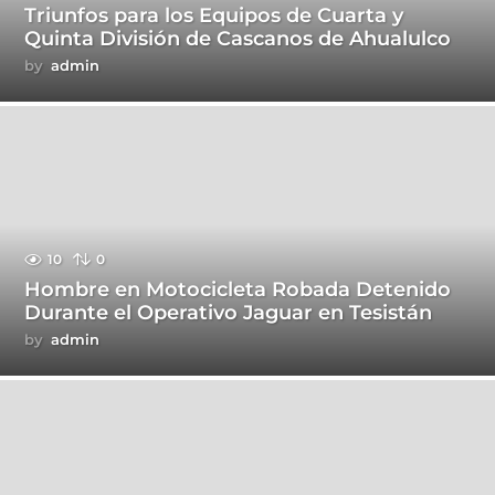
Triunfos para los Equipos de Cuarta y
Quinta División de Cascanos de Ahualulco
by
admin
10
0
Hombre en Motocicleta Robada Detenido
Durante el Operativo Jaguar en Tesistán
by
admin