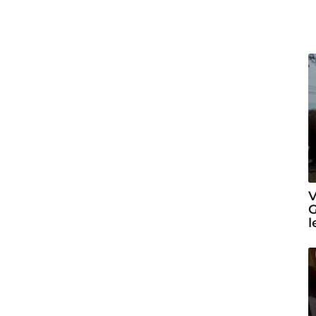
V
G
l