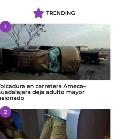
TRENDING
1
olcadura en carretera Ameca–
uadalajara deja adulto mayor
esionado
2