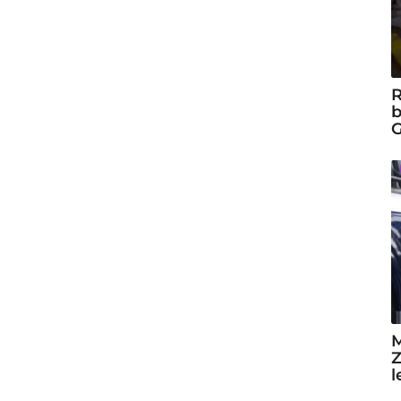
R
b
G
M
Z
l