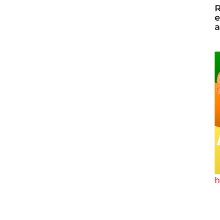
R
e
a
h