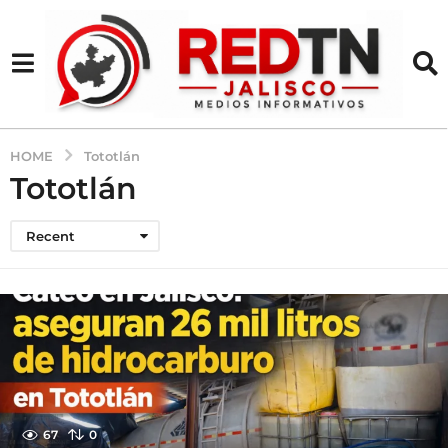
HOME
Tototlán
Tototlán
Recent
67
0