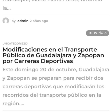
la...
by
admin
2 años ago
2
a
ñ
15
0
o
s
UNCATEGORIZED
a
Modificaciones en el Transporte
g
Público de Guadalajara y Zapopan
o
por Carreras Deportivas
Este domingo 20 de octubre, Guadalajara
y Zapopan se preparan para recibir dos
carreras deportivas que modificarán los
recorridos del transporte público en la
región....