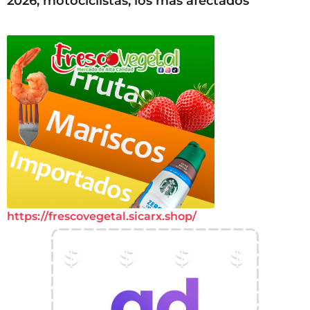
2026; motociclistas, los más afectados
https://frescovegetal.sicarx.shop/