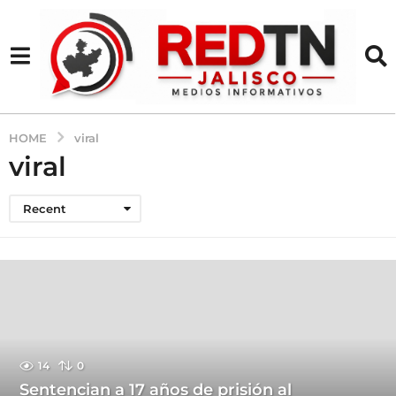
HOME
viral
viral
Recent
14
0
Sentencian a 17 años de prisión al