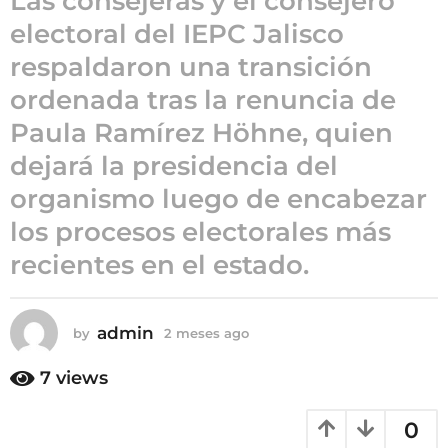
Las consejeras y el consejero
g
electoral del IEPC Jalisco
o
2
respaldaron una transición
m
ordenada tras la renuncia de
e
s
Paula Ramírez Höhne, quien
e
dejará la presidencia del
s
organismo luego de encabezar
a
g
los procesos electorales más
o
recientes en el estado.
admin
by
2 meses ago
2
m
e
7
views
s
e
0
s
a