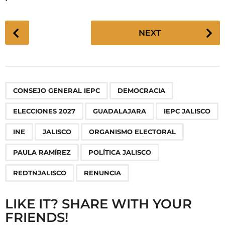
P
NEXT
o
s
t
P
,
,
,
,
,
,
,
,
,
,
,
CONSEJO GENERAL IEPC
DEMOCRACIA
a
g
ELECCIONES 2027
GUADALAJARA
IEPC JALISCO
i
n
INE
JALISCO
ORGANISMO ELECTORAL
a
PAULA RAMÍREZ
POLÍTICA JALISCO
t
i
REDTNJALISCO
RENUNCIA
o
n
LIKE IT? SHARE WITH YOUR
FRIENDS!