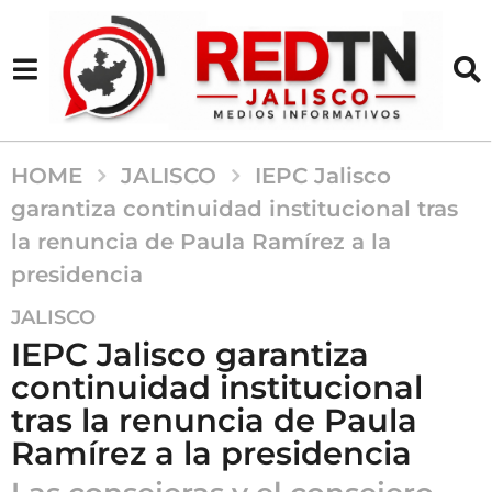
HOME
JALISCO
IEPC Jalisco
garantiza continuidad institucional tras
la renuncia de Paula Ramírez a la
presidencia
2
JALISCO
m
IEPC Jalisco garantiza
e
continuidad institucional
s
tras la renuncia de Paula
e
s
Ramírez a la presidencia
a