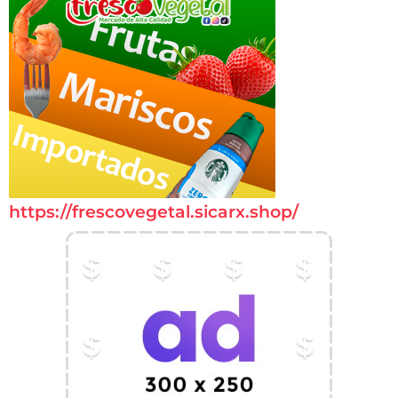
https://frescovegetal.sicarx.shop/