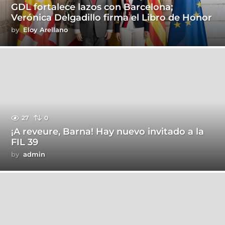
GDL fortalece lazos con Barcelona;
Verónica Delgadillo firma el Libro de Honor
by
Eloy Arellano
27
0
¡A reveure, Barna! Hay nuevo invitado a la
FIL 39
by
admin