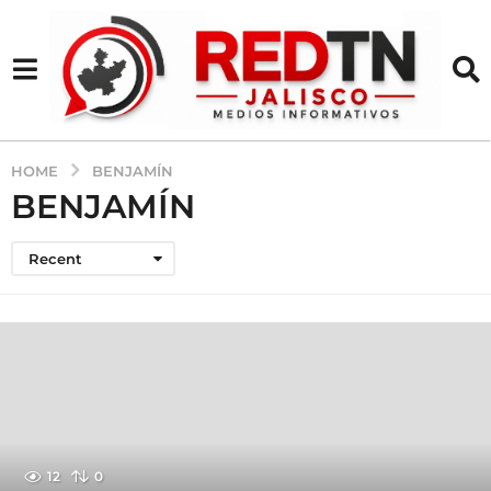
HOME
BENJAMÍN
BENJAMÍN
Recent
12
0