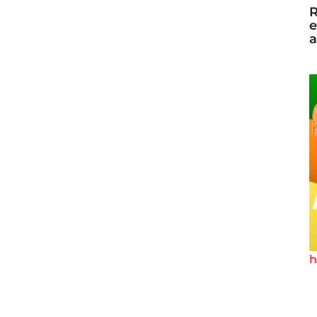
R
e
a
h