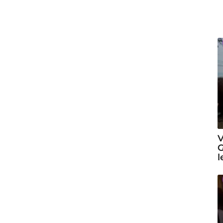
V
G
l