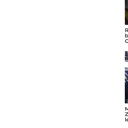
R
b
G
M
Z
l