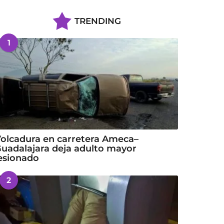
TRENDING
1
olcadura en carretera Ameca–
uadalajara deja adulto mayor
esionado
2