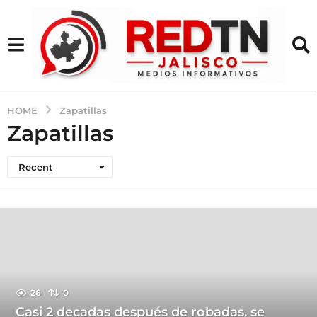
HOME
Zapatillas
Zapatillas
Recent
26
0
Casi 2 decadas después de robadas, se