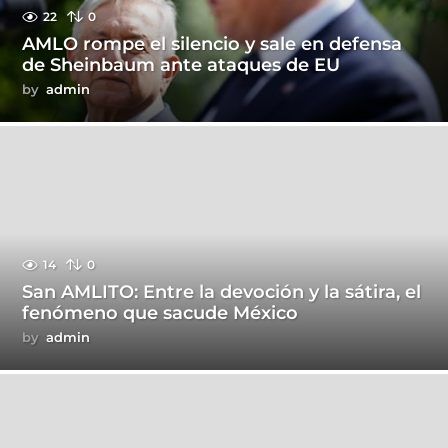
22
0
AMLO rompe el silencio y sale en defensa
de Sheinbaum ante ataques de EU
by
admin
14
0
San AMLITO: Entre la devoción y la sátira, el
fenómeno que sacude México
by
admin