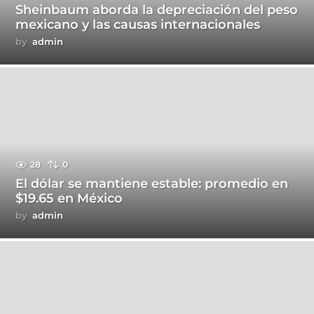
Sheinbaum aborda la depreciación del peso
mexicano y las causas internacionales
by
admin
28
0
El dólar se mantiene estable: promedio en
$19.65 en México
by
admin