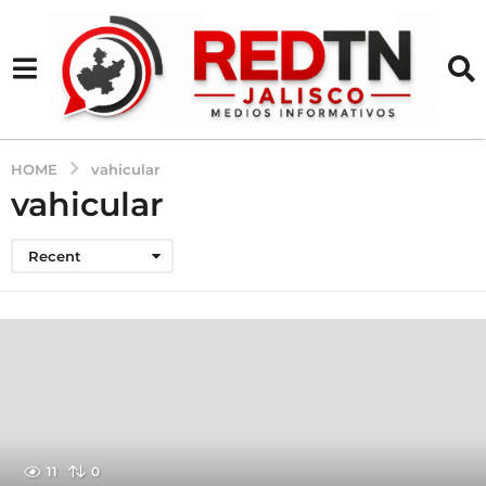
HOME
vahicular
vahicular
Recent
11
0